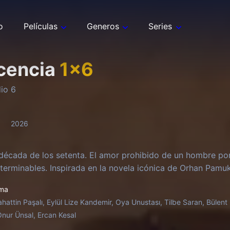
o
Películas
Generos
Series
ocencia
1
x
6
dio
6
2026
década de los setenta. El amor prohibido de un hombre po
nterminables. Inspirada en la novela icónica de Orhan Pamuk
ma
ahattin Paşalı, Eylül Lize Kandemir, Oya Unustası, Tilbe Saran, Bülent
 Onur Ünsal, Ercan Kesal