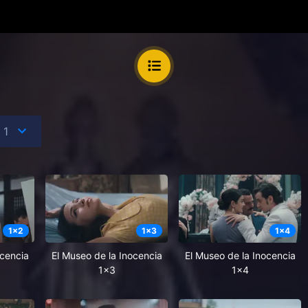
1
x
2
1
x
3
1
x
4
ocencia
El Museo de la Inocencia
El Museo de la Inocencia
1x3
1x4