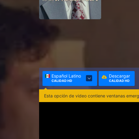
Español Latino
Descargar
CALIDAD HD
CALIDAD HD
Esta opción de video contiene ventanas emerge