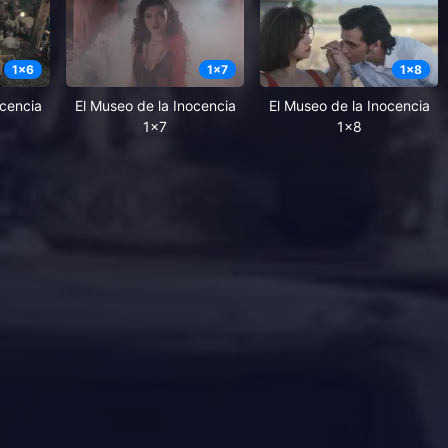
1
x
6
1
x
7
1
x
8
ocencia
El Museo de la Inocencia
El Museo de la Inocencia
1x7
1x8