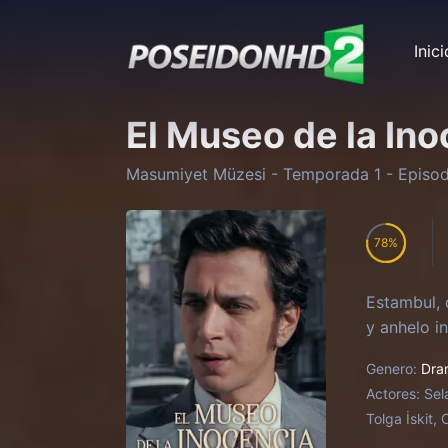
Inici
El Museo de la In
Masumiyet Müzesi
- Temporada
1
- Episo
78
Estambul, 
y anhelo i
Genero:
Dra
Actores:
Sel
Tolga İskit,