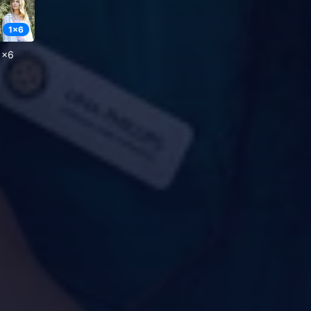
1
x
6
1x6