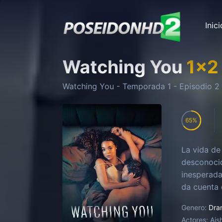
Inici
Watching You
1
x
2
Watching You
- Temporada
1
- Episodio
2
65
La vida de
desconocid
inesperada
da cuenta 
un peligro
Genero:
Dra
Actores:
Ais