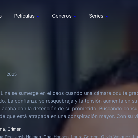
o
Películas
Generos
Series
2025
 Lina se sumerge en el caos cuando una cámara oculta gr
o. La confianza se resquebraja y la tensión aumenta en su
 acaba con la detención de su prometido. Buscando consue
de que está atrapada en una conspiración mayor. Con su v
so voyeur antes de perderlo todo.
ma
,
Crimen
ha Dee, Josh Helman, Chai Hansen, Laura Gordon, Olivia Vasquez, L