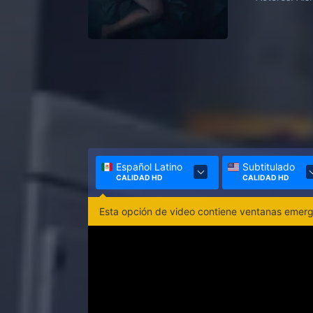
Español Latino
Subtitulado
CALIDAD HD
CALIDAD HD
Esta opción de video contiene ventanas emerge