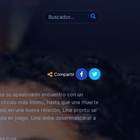
Compartir
aba su apasionado encuentro con un
 círculo más íntimo, hasta que una muerte
lo en una nueva relación, Lina pronto se
ida en juego, Lina debe desenmascarar a
uke Cook