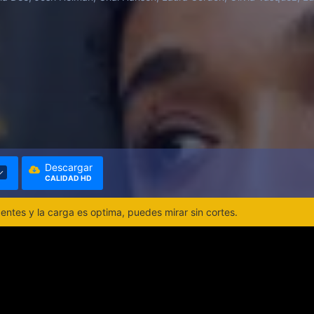
Descargar
CALIDAD HD
ntes y la carga es optima, puedes mirar sin cortes.