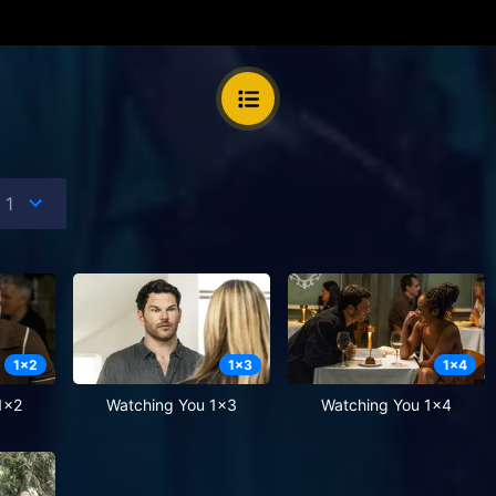
1
x
2
1
x
3
1
x
4
1x2
Watching You 1x3
Watching You 1x4