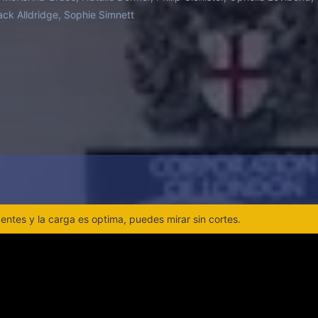
eza a fracturar su equilibrio emocional. Entre ambición, 
ck Alldridge, Sophie Simnett
 sobre la necesidad de ser aceptada, su historia terminará
ó a toda una nación.
ntes y la carga es optima, puedes mirar sin cortes.