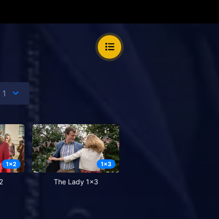
1
x
2
1
x
3
2
The Lady 1x3