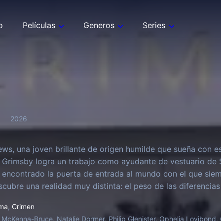
o
Películas
Generos
Series
2026
ws, una joven brillante de origen humilde que sueña con e
 Grimsby logra un trabajo como ayudante de vestuario de 
 encontrado la puerta de entrada al mundo con el que siem
cubre una realidad muy distinta: el peso de las diferencias 
sensación de no pertenecer a ese lugar. Decidida a reinvent
ma
,
Crimen
unidad –a cada amistad, a cada relación amorosa– hasta q
 McKenna-Bruce, Natalie Dormer, Philip Glenister, Ophelia Lovibond, 