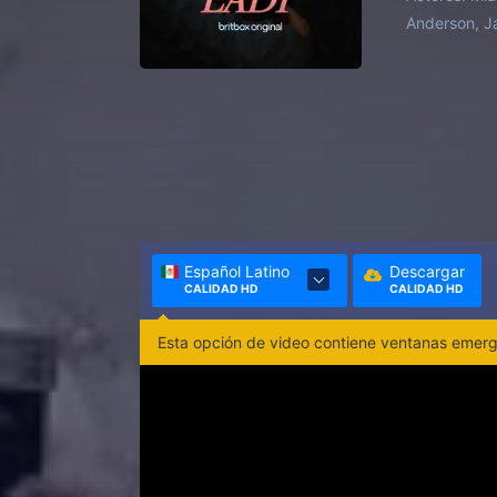
mundo empi
Anderson, Ja
construida
conmocion
Español Latino
Descargar
CALIDAD HD
CALIDAD HD
Esta opción de video contiene ventanas emerge