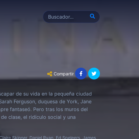
Compartir
scapar de su vida en la pequeña ciudad
Sarah Ferguson, duquesa de York, Jane
pre fantaseó. Pero tras los muros del
de clase, el ridículo social y una
arse, Jane se aferra con intensidad a
ue la obsesión por mantenerse en ese
Claire Skinner, Daniel Ryan, Ed Speleers, James