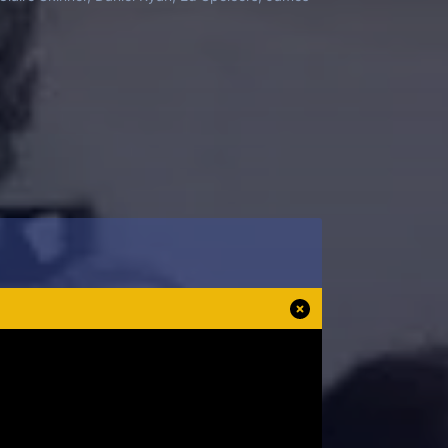
dependencia afectiva y una identidad
 derivando en un escándalo criminal que