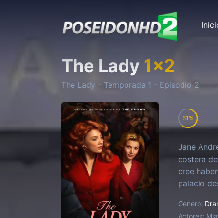
Inici
The Lady
1
x
2
The Lady
- Temporada
1
- Episodio
2
61
Jane Andre
costera de
cree haber
palacio des
constante 
Genero:
Dra
cada oport
Actores:
Mia