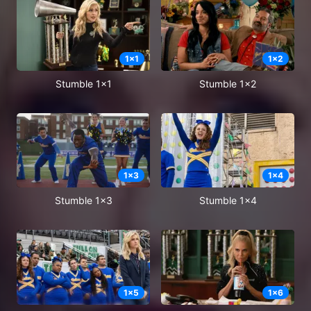
1
x
1
1
x
2
Stumble 1x1
Stumble 1x2
1
x
3
1
x
4
Stumble 1x3
Stumble 1x4
1
x
5
1
x
6