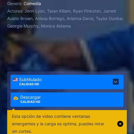
Genero:
Comedia
Actores:
Jenn Lyon, Taran Killam, Ryan Pinkston, Jarrett
Austin Brown, Anissa Borrego, Arianna Davis, Taylor Dunbar,
Georgie Murphy, Monica Aldama
Subtitulado
CALIDAD HD
Descargar
CALIDAD HD
Esta opción de video contiene ventanas
emergentes y la carga es optima, puedes mirar
sin cortes.