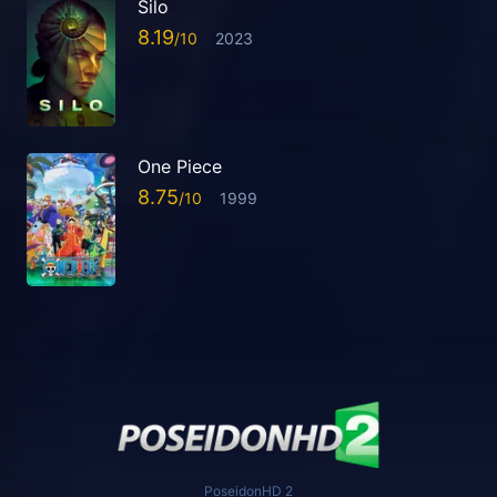
Silo
8.19
2023
One Piece
8.75
1999
PoseidonHD 2