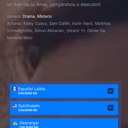
un tren hacia Arles, obligándola a descubrir
verdades ocultas sobre su pasado.
Genero:
Drama
,
Misterio
Actores:
Kaley Cuoco, Sam Claflin, Karin Viard, Matthias
Schweighöfer, Simon Abkarian, דר זוזובסקי, Olivier Sa,
Monette Moio
Español Latino
CALIDAD HD
Subtitulado
CALIDAD HD
Descargar
CALIDAD HD