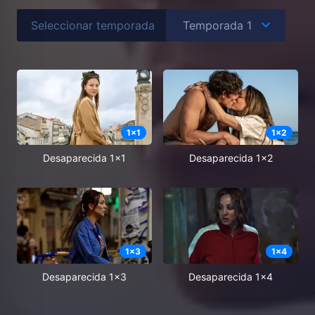
Seleccionar temporada
1
x
1
1
x
2
Desaparecida 1x1
Desaparecida 1x2
1
x
3
1
x
4
Desaparecida 1x3
Desaparecida 1x4