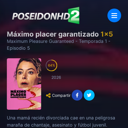
Máximo placer garantizado
1
x
5
Maximum Pleasure Guaranteed
- Temporada
1
-
Episodio
5
64
2026
Compartir
Una mamá recién divorciada cae en una peligrosa
maraña de chantaje, asesinato y fútbol juvenil.