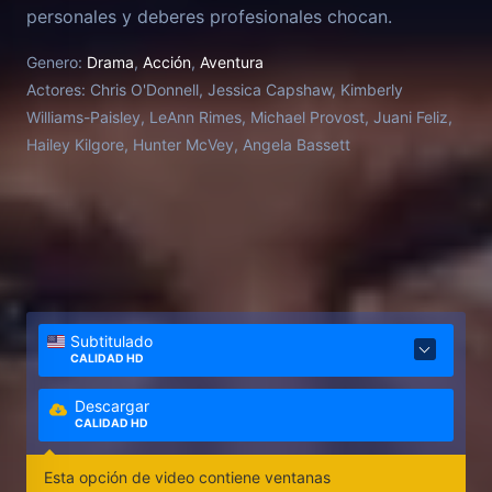
personales y deberes profesionales chocan.
Genero:
Drama
,
Acción
,
Aventura
Actores:
Chris O'Donnell, Jessica Capshaw, Kimberly
Williams-Paisley, LeAnn Rimes, Michael Provost, Juani Feliz,
Hailey Kilgore, Hunter McVey, Angela Bassett
Subtitulado
CALIDAD HD
Descargar
CALIDAD HD
Esta opción de video contiene ventanas