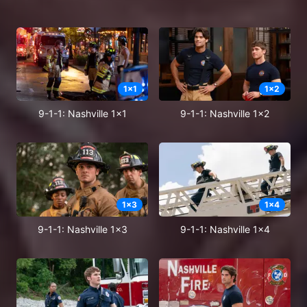
1
x
1
1
x
2
9-1-1: Nashville 1x1
9-1-1: Nashville 1x2
1
x
3
1
x
4
9-1-1: Nashville 1x3
9-1-1: Nashville 1x4