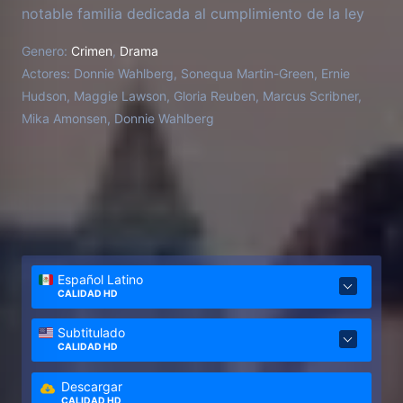
notable familia dedicada al cumplimiento de la ley
en Boston.
Genero:
Crimen
,
Drama
Actores:
Donnie Wahlberg, Sonequa Martin-Green, Ernie
Hudson, Maggie Lawson, Gloria Reuben, Marcus Scribner,
Mika Amonsen, Donnie Wahlberg
Español Latino
CALIDAD HD
Subtitulado
CALIDAD HD
Descargar
CALIDAD HD