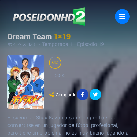
Dream Team
1
x
19
ホイッスル！
- Temporada
1
- Episodio
19
86
2002
Compartir
El sueño de Shou Kazamatsuri siempre ha sido
convertirse en un jugador de fútbol profesional,
pero tiene un problema: no es muy bueno jugando al