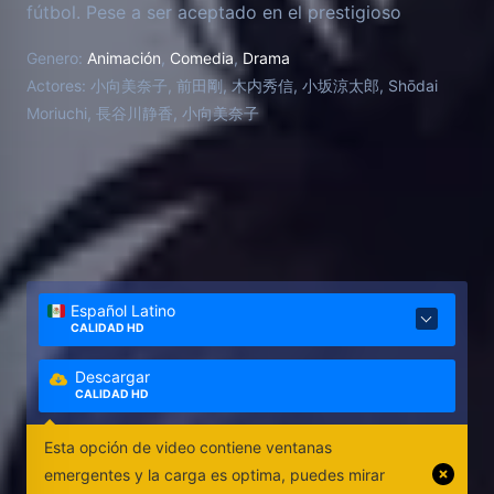
fútbol. Pese a ser aceptado en el prestigioso
instituto Musashi no Mori, conocido por su equipo
Genero:
Animación
,
Comedia
,
Drama
de fútbol de primera clase, nunca le han dejado
Actores:
小向美奈子, 前田剛, 木内秀信, 小坂涼太郎, Shōdai
jugar y ha tenido que conformarse con ser un simple
Moriuchi, 長谷川静香, 小向美奈子
reserva. Después de transferirse al instituto Sakura
Jousui, finalmente puede jugar al fútbol. Ahora, con
la ayuda de sus nuevos amigos y compañeros de
equipo, su fuerte determinación y un montón de
esfuerzo, podrá mejorar sus habilidades
futbolísticas para así alcanzar su sueño.
Español Latino
CALIDAD HD
Descargar
CALIDAD HD
Esta opción de video contiene ventanas
emergentes y la carga es optima, puedes mirar