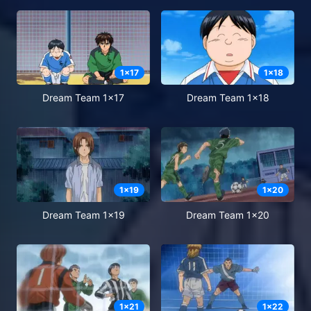
1
x
17
1
x
18
Dream Team 1x17
Dream Team 1x18
1
x
19
1
x
20
Dream Team 1x19
Dream Team 1x20
1
x
21
1
x
22