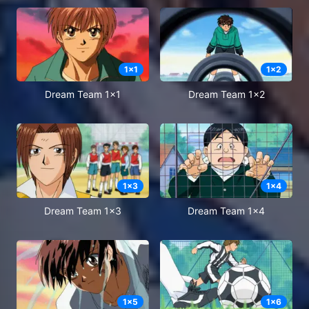
1
x
1
1
x
2
Dream Team 1x1
Dream Team 1x2
1
x
3
1
x
4
Dream Team 1x3
Dream Team 1x4
1
x
5
1
x
6