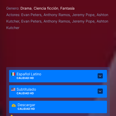
Genero:
Drama
,
Ciencia ficción
,
Fantasía
Actores:
Evan Peters, Anthony Ramos, Jeremy Pope, Ashton
Kutcher, Evan Peters, Anthony Ramos, Jeremy Pope, Ashton
Kutcher
Español Latino
CALIDAD HD
Subtitulado
CALIDAD HD
Descargar
CALIDAD HD