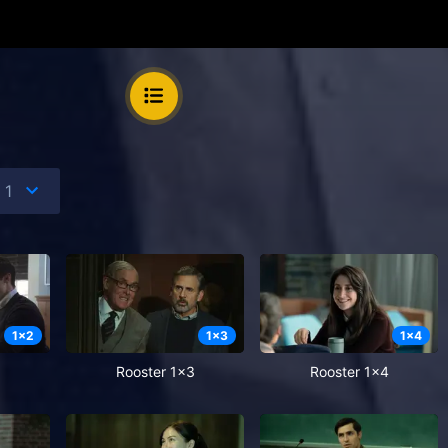
1
x
2
1
x
3
1
x
4
Rooster 1x3
Rooster 1x4