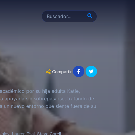
Compartir
cadémico por su hija adulta Katie,
ta apoyarla sin sobrepasarse, tratando de
ta un nuevo entorno que siente fuera de su
inley, Lauren Tsai, Steve Carell