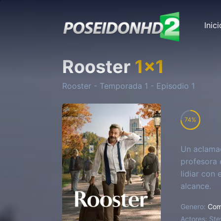
Inici
Rooster
1
x
1
Rooster
- Temporada
1
- Episodio
1
74
Un aclamad
profesora 
lidiar con
alcance.
Genero:
Com
Actores:
Ste