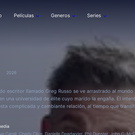
o
Películas
Generos
Series
2026
o escritor llamado Greg Russo se ve arrastrado al mundo a
en una universidad de élite cuyo marido la engaña. Él inten
 esta complicada y cambiante relación, al tiempo que transi
edia
ve Carell, Charly Clive, Danielle Deadwyler, Phil Dunster, John C. McG