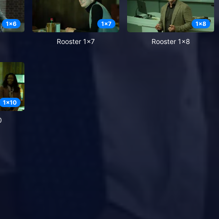
1
x
6
1
x
7
1
x
8
6
Rooster 1x7
Rooster 1x8
1
x
10
0