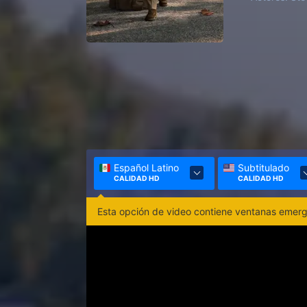
Español Latino
Subtitulado
CALIDAD HD
CALIDAD HD
Esta opción de video contiene ventanas emerge