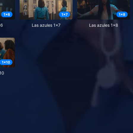
1
x
6
1
x
7
1
x
8
x6
Las azules 1x7
Las azules 1x8
1
x
10
10