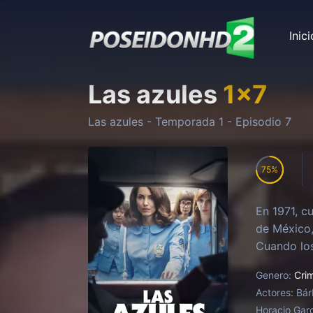
Inici
Las azules
1
x
7
Las azules
- Temporada
1
- Episodio
7
75
En 1971, c
de México,
Cuando los
Genero:
Cri
Actores:
Bár
Horacio Garc