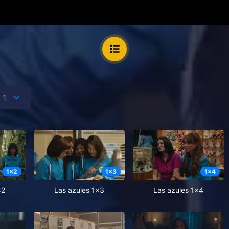
1
x
2
1
x
3
1
x
4
x2
Las azules 1x3
Las azules 1x4