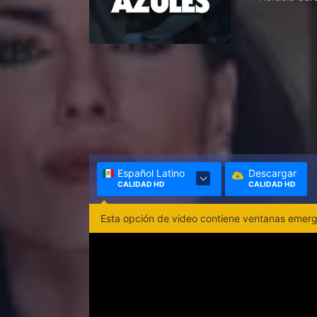
Español Latino
Descargar
CALIDAD HD
CALIDAD HD
Esta opción de video contiene ventanas emerge