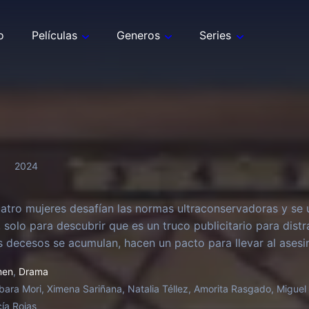
o
Películas
Generos
Series
2024
uatro mujeres desafían las normas ultraconservadoras y se u
 solo para descubrir que es un truco publicitario para distr
 decesos se acumulan, hacen un pacto para llevar al asesino
men
,
Drama
bara Mori, Ximena Sariñana, Natalia Téllez, Amorita Rasgado, Miguel
ía Rojas