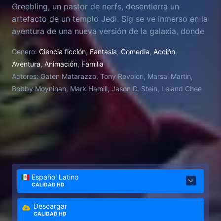
Greebling, un pastor de nerfs, desentierra un
artefacto de un templo Jedi. Sig se ve inmerso en la
aventura de una nueva versión de la galaxia, donde
el destino de todos depende de que Sig se
Genero:
Ciencia ficción
,
Fantasía
,
Comedia
,
Acción
,
convierta en el héroe capaz de reunir las piezas.
Aventura
,
Animación
,
Familia
Actores:
Gaten Matarazzo, Tony Revolori, Marsai Martin,
Bobby Moynihan, Mark Hamill, Jason D. Stein, Leland Chee
Español Latino
CALIDAD HD
Descargar
CALIDAD HD