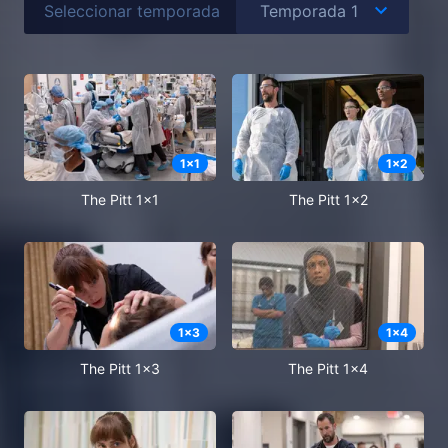
Seleccionar temporada
1
x
1
1
x
2
The Pitt 1x1
The Pitt 1x2
1
x
3
1
x
4
The Pitt 1x3
The Pitt 1x4