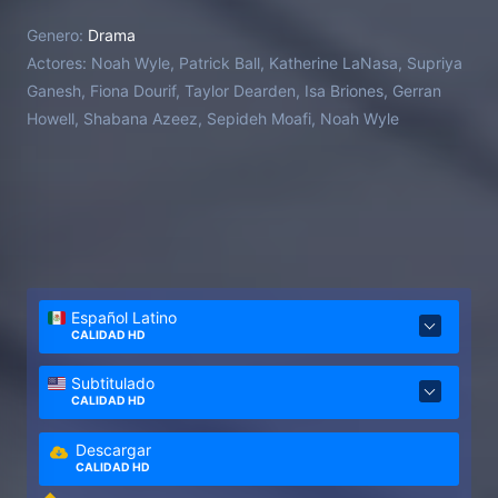
Genero:
Drama
Actores:
Noah Wyle, Patrick Ball, Katherine LaNasa, Supriya
Ganesh, Fiona Dourif, Taylor Dearden, Isa Briones, Gerran
Howell, Shabana Azeez, Sepideh Moafi, Noah Wyle
Español Latino
CALIDAD HD
Subtitulado
CALIDAD HD
Descargar
CALIDAD HD