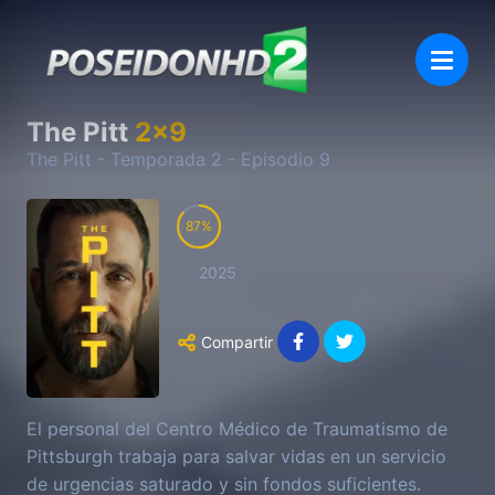
The Pitt
2
x
9
The Pitt
- Temporada
2
- Episodio
9
87
2025
Compartir
El personal del Centro Médico de Traumatismo de
Pittsburgh trabaja para salvar vidas en un servicio
de urgencias saturado y sin fondos suficientes.