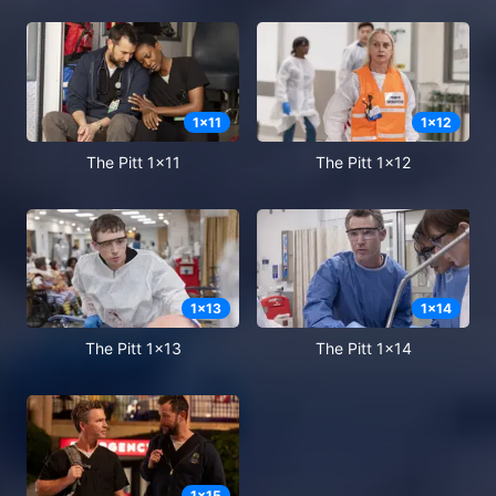
1
x
11
1
x
12
The Pitt 1x11
The Pitt 1x12
1
x
13
1
x
14
The Pitt 1x13
The Pitt 1x14
1
x
15