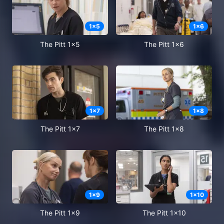
1
x
5
1
x
6
The Pitt 1x5
The Pitt 1x6
1
x
7
1
x
8
The Pitt 1x7
The Pitt 1x8
1
x
9
1
x
10
The Pitt 1x9
The Pitt 1x10