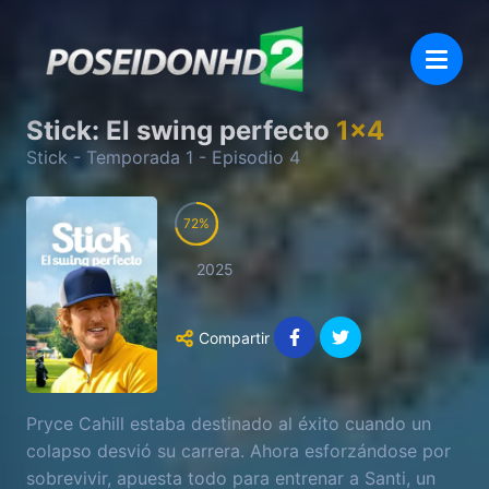
Stick: El swing perfecto
1
x
4
Stick
- Temporada
1
- Episodio
4
72
2025
Compartir
Pryce Cahill estaba destinado al éxito cuando un
colapso desvió su carrera. Ahora esforzándose por
sobrevivir, apuesta todo para entrenar a Santi, un