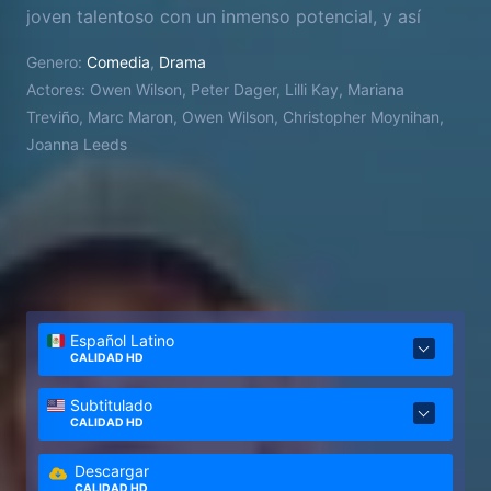
joven talentoso con un inmenso potencial, y así
poder enderezar su vida.
Genero:
Comedia
,
Drama
Actores:
Owen Wilson, Peter Dager, Lilli Kay, Mariana
Treviño, Marc Maron, Owen Wilson, Christopher Moynihan,
Joanna Leeds
Español Latino
CALIDAD HD
Subtitulado
CALIDAD HD
Descargar
CALIDAD HD