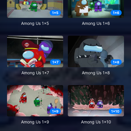
1
x
5
1
x
6
Among Us 1x5
Among Us 1x6
1
x
7
1
x
8
Among Us 1x7
Among Us 1x8
1
x
9
1
x
10
Among Us 1x9
Among Us 1x10