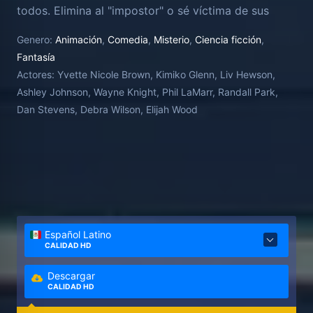
todos. Elimina al "impostor" o sé víctima de sus
designios asesinos.
Genero:
Animación
,
Comedia
,
Misterio
,
Ciencia ficción
,
Fantasía
Actores:
Yvette Nicole Brown, Kimiko Glenn, Liv Hewson,
Ashley Johnson, Wayne Knight, Phil LaMarr, Randall Park,
Dan Stevens, Debra Wilson, Elijah Wood
Español Latino
CALIDAD HD
Descargar
CALIDAD HD