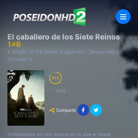
El caballero de los Siete Reinos
1
x
6
A Knight of the Seven Kingdoms
- Temporada
1
-
Episodio
6
84
2026
Compartir
Ambientada en una época en la que el linaje