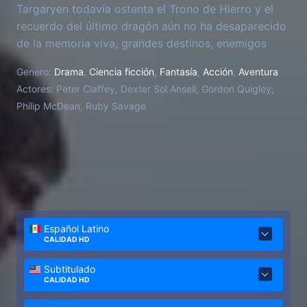
Targaryen todavía ostenta el Trono de Hierro y el
recuerdo del último dragón aún no ha desaparecido
de la memoria viva, grandes destinos, enemigos
poderosos y hazañas peligrosas esperan a estos
Genero:
Drama
,
Ciencia ficción
,
Fantasía
,
Acción
,
Aventura
improbables e incomparables amigos.
Actores:
Peter Claffey, Dexter Sol Ansell, Gordon Quigley,
Philip McDean, Ruby Savage
Español Latino
CALIDAD HD
Subtitulado
CALIDAD HD