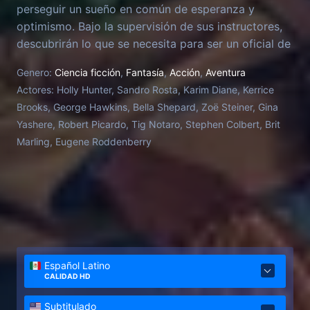
perseguir un sueño en común de esperanza y
optimismo. Bajo la supervisión de sus instructores,
descubrirán lo que se necesita para ser un oficial de
la Flota Estelar.
Genero:
Ciencia ficción
,
Fantasía
,
Acción
,
Aventura
Actores:
Holly Hunter, Sandro Rosta, Karim Diane, Kerrice
Brooks, George Hawkins, Bella Shepard, Zoë Steiner, Gina
Yashere, Robert Picardo, Tig Notaro, Stephen Colbert, Brit
Marling, Eugene Roddenberry
Español Latino
CALIDAD HD
Subtitulado