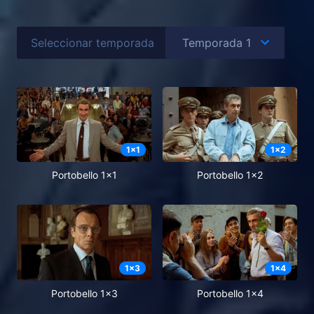
Seleccionar temporada
1
x
1
1
x
2
Portobello 1x1
Portobello 1x2
1
x
3
1
x
4
Portobello 1x3
Portobello 1x4