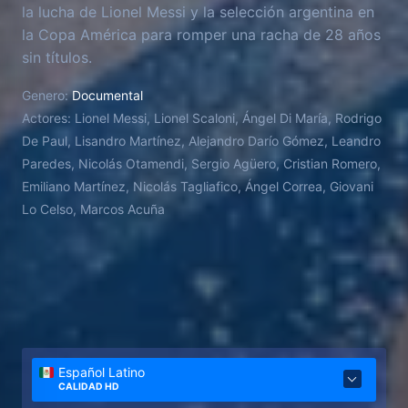
la lucha de Lionel Messi y la selección argentina en
la Copa América para romper una racha de 28 años
sin títulos.
Genero:
Documental
Actores:
Lionel Messi, Lionel Scaloni, Ángel Di María, Rodrigo
De Paul, Lisandro Martínez, Alejandro Darío Gómez, Leandro
Paredes, Nicolás Otamendi, Sergio Agüero, Cristian Romero,
Emiliano Martínez, Nicolás Tagliafico, Ángel Correa, Giovani
Lo Celso, Marcos Acuña
Español Latino
CALIDAD HD