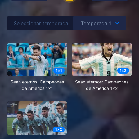
Seleccionar temporada
1
x
1
1
x
2
Sean eternos: Campeones
Sean eternos: Campeones
de América 1x1
de América 1x2
1
x
3