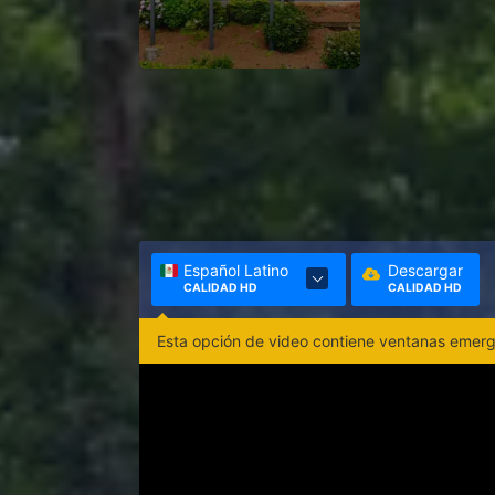
Español Latino
Descargar
CALIDAD HD
CALIDAD HD
Esta opción de video contiene ventanas emerge