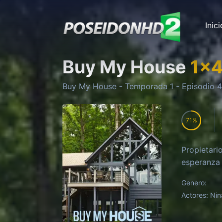
Inici
Buy My House
1
x
Buy My House
- Temporada
1
- Episodio
4
71
Propietari
esperanza 
Genero:
Actores:
Nin