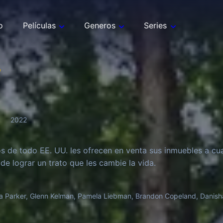
o
Películas
Generos
Series
4
2022
os de todo EE. UU. les ofrecen en venta sus inmuebles a cuat
de lograr un trato que les cambie la vida.
a Parker, Glenn Kelman, Pamela Liebman, Brandon Copeland, Danisha