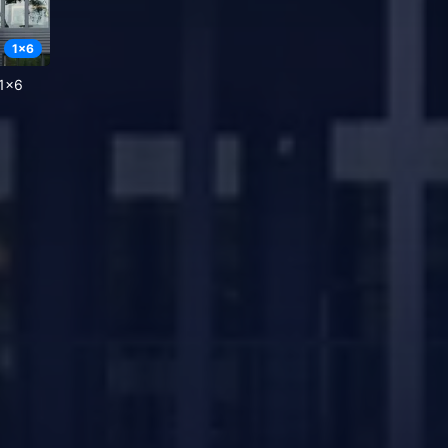
1
x
6
1x6