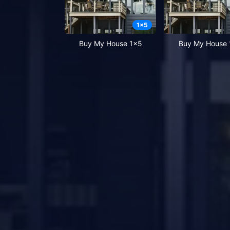
1
x
5
Buy My House 1x5
Buy My House 