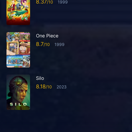
8.37
1999
One Piece
8.7
1999
Silo
8.18
2023