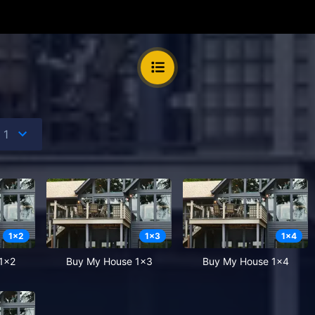
1
x
2
1
x
3
1
x
4
1x2
Buy My House 1x3
Buy My House 1x4