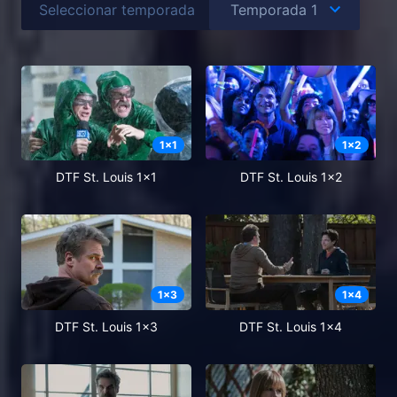
Seleccionar temporada
1
x
1
1
x
2
DTF St. Louis 1x1
DTF St. Louis 1x2
1
x
3
1
x
4
DTF St. Louis 1x3
DTF St. Louis 1x4