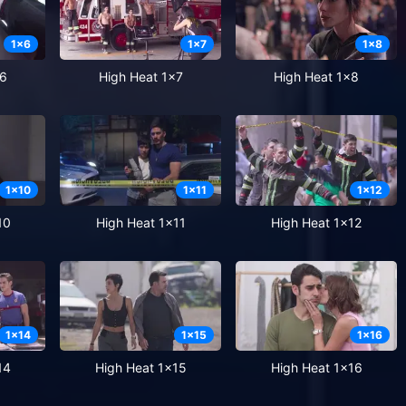
1
x
6
1
x
7
1
x
8
x6
High Heat 1x7
High Heat 1x8
1
x
10
1
x
11
1
x
12
10
High Heat 1x11
High Heat 1x12
1
x
14
1
x
15
1
x
16
14
High Heat 1x15
High Heat 1x16