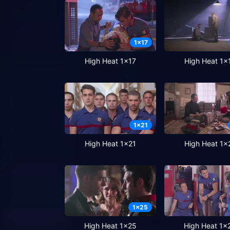
1
x
17
High Heat 1x17
High Heat 1x
1
x
21
High Heat 1x21
High Heat 1x
1
x
25
High Heat 1x25
High Heat 1x