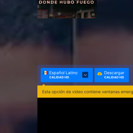
Español Latino
Descargar
CALIDAD HD
CALIDAD HD
Esta opción de video contiene ventanas emerge