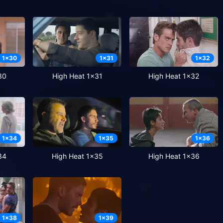
1
x
30
1
x
31
1
x
32
30
High Heat 1x31
High Heat 1x32
1
x
34
1
x
35
1
x
36
34
High Heat 1x35
High Heat 1x36
1
x
38
1
x
39