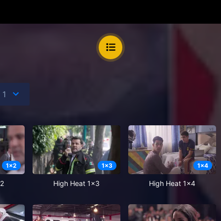
1
x
2
1
x
3
1
x
4
x2
High Heat 1x3
High Heat 1x4