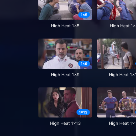
1
x
5
High Heat 1x5
High Heat 1
1
x
9
High Heat 1x9
High Heat 1x
1
x
13
High Heat 1x13
High Heat 1x