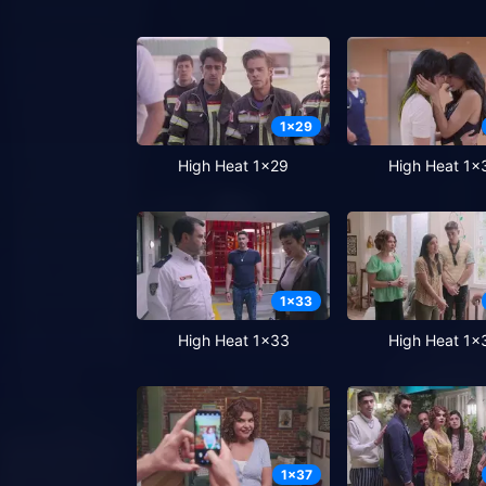
1
x
29
High Heat 1x29
High Heat 1x
1
x
33
High Heat 1x33
High Heat 1x
1
x
37