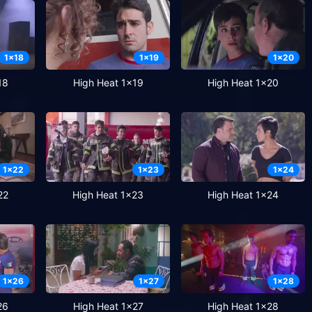
1
x
18
1
x
19
1
x
20
18
High Heat 1x19
High Heat 1x20
1
x
22
1
x
23
1
x
24
22
High Heat 1x23
High Heat 1x24
1
x
26
1
x
27
1
x
28
26
High Heat 1x27
High Heat 1x28