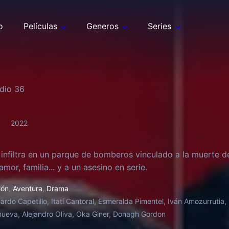
o
Películas
Generos
Series
odio
36
2022
infiltra en un parque de bomberos vinculado a la muerte de
mor, familia... y a un asesino en serie.
ión
,
Aventura
,
Drama
ardo Capetillo, Itatí Cantoral, Esmeralda Pimentel, Iván Amozurrutia, 
nueva, Alejandro Oliva, Oka Giner, Donagh Gordon