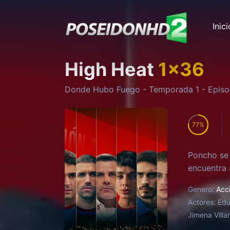
Inici
High Heat
1
x
36
Donde Hubo Fuego
- Temporada
1
- Epis
77
Poncho se 
encuentra a
Genero:
Acc
Actores:
Edu
Jimena Villa