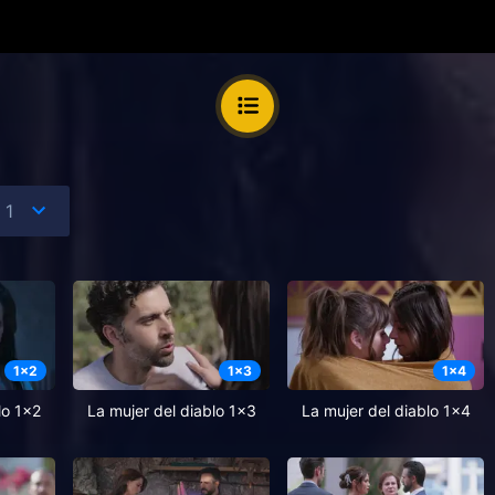
1
x
2
1
x
3
1
x
4
lo 1x2
La mujer del diablo 1x3
La mujer del diablo 1x4