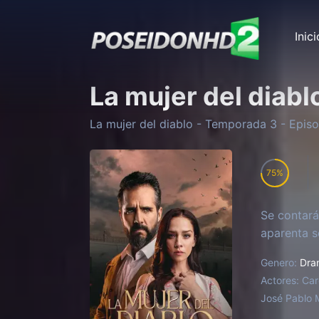
Inici
La mujer del diabl
La mujer del diablo
- Temporada
3
- Epis
75
Se contará
aparenta s
Genero:
Dra
Actores:
Car
José Pablo 