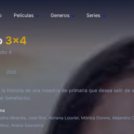
o
Películas
Generos
Series
o
3
x
4
odio
4
2022
 la historia de una maestra de primaria que desea salir de
er benefactor.
ma
olina Miranda, José Ron, Adriana Louvier, Mónica Dionne, Alejandro C
Minor, Ariana Saavedra