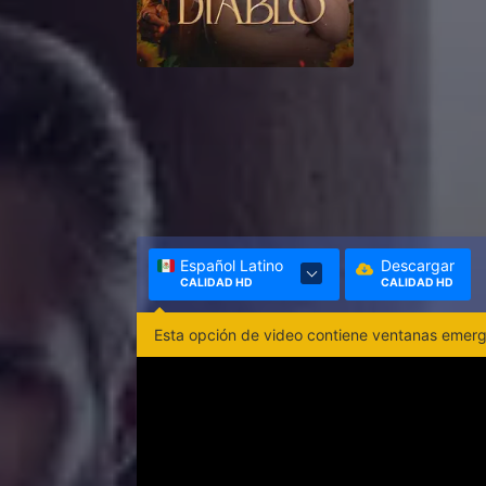
Español Latino
Descargar
CALIDAD HD
CALIDAD HD
Esta opción de video contiene ventanas emerge