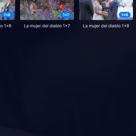
1
x
6
1
x
7
1
x
8
lo 1x6
La mujer del diablo 1x7
La mujer del diablo 1x8