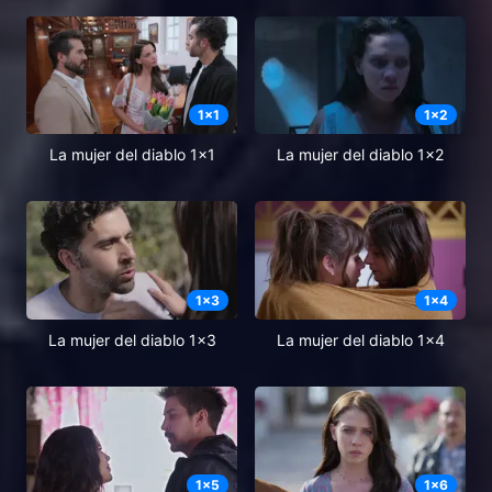
1
x
1
1
x
2
La mujer del diablo 1x1
La mujer del diablo 1x2
1
x
3
1
x
4
La mujer del diablo 1x3
La mujer del diablo 1x4
1
x
5
1
x
6