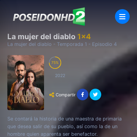
La mujer del diablo
1
x
4
La mujer del diablo
- Temporada
1
- Episodio
4
75
2022
Compartir
Se contará la historia de una maestra de primaria
que desea salir de su pueblo, así como la de un
hombre quien aparenta ser benefactor.