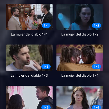
1
x
1
1
x
2
La mujer del diablo 1x1
La mujer del diablo 1x2
1
x
3
1
x
4
La mujer del diablo 1x3
La mujer del diablo 1x4
1
x
5
1
x
6