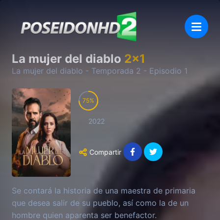
La mujer del diablo
2
x
1
La mujer del diablo
- Temporada
2
- Episodio
1
75
2022
Compartir
Se contará la historia de una maestra de primaria
que desea salir de su pueblo, así como la de un
hombre quien aparenta ser benefactor.