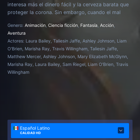
interesa más el dinero fácil y la cerveza barata que
proteger la corona. Sin embargo, cuando el mal
amenaza al reino, este escandaloso grupo se da
Genero:
Animación
,
Ciencia ficción
,
Fantasía
,
Acción
,
cuenta de que solo ellos pueden restaurar la justicia.
Aventura
Lo que comenzó como otro día de trabajo es ahora
Actores:
Laura Bailey, Taliesin Jaffe, Ashley Johnson, Liam
la historia detrás de los nuevos héroes de Exandria.
O'Brien, Marisha Ray, Travis Willingham, Taliesin Jaffe,
Matthew Mercer, Ashley Johnson, Mary Elizabeth McGlynn,
Marisha Ray, Laura Bailey, Sam Riegel, Liam O'Brien, Travis
Willingham
Español Latino
CALIDAD HD