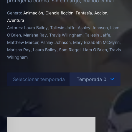
proteger la corona. Sin embargo, cuando el mal
amenaza al reino, este escandaloso grupo se da
Genero:
Animación
,
Ciencia ficción
,
Fantasía
,
Acción
,
cuenta de que solo ellos pueden restaurar la justicia.
Aventura
Lo que comenzó como otro día de trabajo es ahora
Actores:
Laura Bailey, Taliesin Jaffe, Ashley Johnson, Liam
la historia detrás de los nuevos héroes de Exandria.
O'Brien, Marisha Ray, Travis Willingham, Taliesin Jaffe,
Matthew Mercer, Ashley Johnson, Mary Elizabeth McGlynn,
Marisha Ray, Laura Bailey, Sam Riegel, Liam O'Brien, Travis
Willingham
Seleccionar temporada