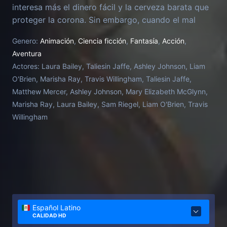
interesa más el dinero fácil y la cerveza barata que
proteger la corona. Sin embargo, cuando el mal
amenaza al reino, este escandaloso grupo se da
Genero:
Animación
,
Ciencia ficción
,
Fantasía
,
Acción
,
cuenta de que solo ellos pueden restaurar la justicia.
Aventura
Lo que comenzó como otro día de trabajo es ahora
Actores:
Laura Bailey, Taliesin Jaffe, Ashley Johnson, Liam
la historia detrás de los nuevos héroes de Exandria.
O'Brien, Marisha Ray, Travis Willingham, Taliesin Jaffe,
Matthew Mercer, Ashley Johnson, Mary Elizabeth McGlynn,
Marisha Ray, Laura Bailey, Sam Riegel, Liam O'Brien, Travis
Willingham
Español Latino
CALIDAD HD