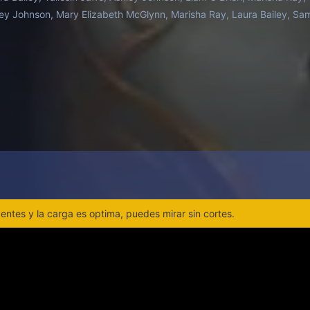
ey Johnson, Mary Elizabeth McGlynn, Marisha Ray, Laura Bailey, Sam 
ntes y la carga es optima, puedes mirar sin cortes.