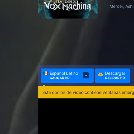
Mercer, Ashl
Español Latino
Descargar
CALIDAD HD
CALIDAD HD
Esta opción de video contiene ventanas emerge