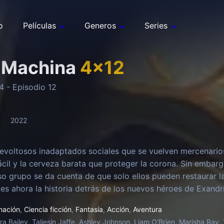
o
Películas
Generos
Series
x Machina
4
x
12
4
- Episodio
12
2022
evoltosos inadaptados sociales que se vuelven mercenarios
fácil y la cerveza barata que proteger la corona. Sin embar
o grupo se da cuenta de que solo ellos pueden restaurar l
 es ahora la historia detrás de los nuevos héroes de Exandri
mación
,
Ciencia ficción
,
Fantasía
,
Acción
,
Aventura
ra Bailey, Taliesin Jaffe, Ashley Johnson, Liam O'Brien, Marisha Ray, 