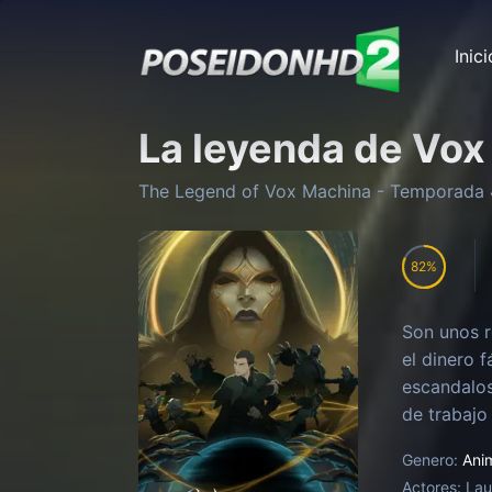
Inici
La leyenda de Vo
The Legend of Vox Machina
- Temporada
82
Son unos r
el dinero 
escandalos
de trabajo
Genero:
Ani
Actores:
Lau