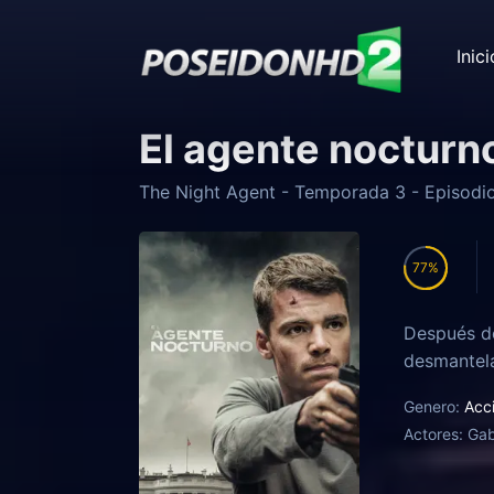
Inici
El agente nocturn
The Night Agent
- Temporada
3
- Episodi
77
Después de
desmantela
Genero:
Acc
Actores:
Gab