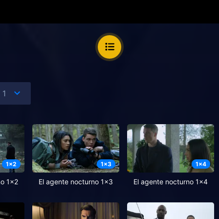
1
x
2
1
x
3
1
x
4
no 1x2
El agente nocturno 1x3
El agente nocturno 1x4