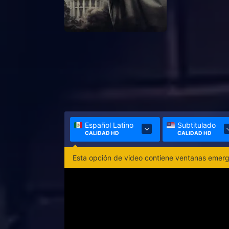
Español Latino
Subtitulado
CALIDAD HD
CALIDAD HD
Esta opción de video contiene ventanas emerge