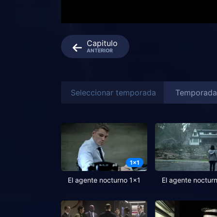
Capitulo
ANTERIOR
Seleccionar temporada
1
x
1
El agente nocturno 1x1
El agente noctur