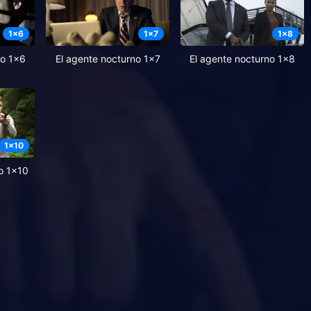
1
x
6
1
x
7
1
x
8
no 1x6
El agente nocturno 1x7
El agente nocturno 1x8
1
x
10
o 1x10