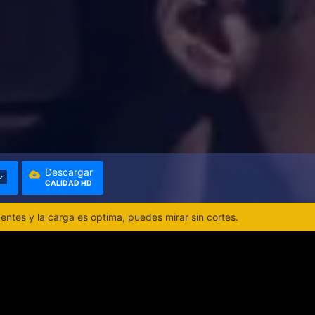
Descargar
CALIDAD HD
ntes y la carga es optima, puedes mirar sin cortes.