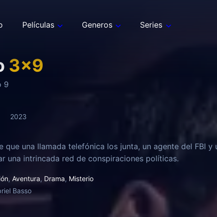
o
Películas
Generos
Series
o
3
x
9
o
9
2023
 que una llamada telefónica los junta, un agente del FBI y
r una intrincada red de conspiraciones políticas.
ión
,
Aventura
,
Drama
,
Misterio
riel Basso