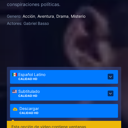
conspiraciones políticas.
Genero:
Acción
,
Aventura
,
Drama
,
Misterio
Actores:
Gabriel Basso
Español Latino
CALIDAD HD
Subtitulado
CALIDAD HD
Descargar
CALIDAD HD
Esta opción de video contiene ventanas