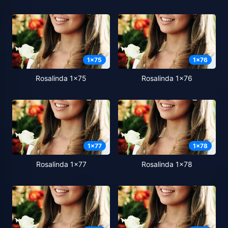
1
x
75
1
x
76
Rosalinda 1x75
Rosalinda 1x76
1
x
77
1
x
78
Rosalinda 1x77
Rosalinda 1x78