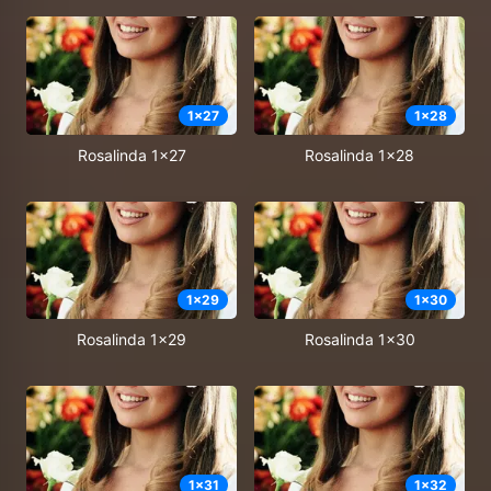
1
x
27
1
x
28
Rosalinda 1x27
Rosalinda 1x28
1
x
29
1
x
30
Rosalinda 1x29
Rosalinda 1x30
1
x
31
1
x
32