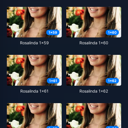
1
x
59
1
x
60
Rosalinda 1x59
Rosalinda 1x60
1
x
61
1
x
62
Rosalinda 1x61
Rosalinda 1x62