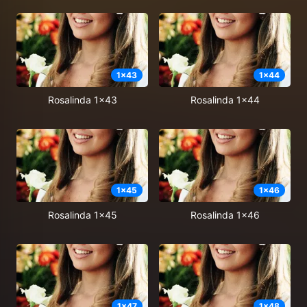
1
x
43
1
x
44
Rosalinda 1x43
Rosalinda 1x44
1
x
45
1
x
46
Rosalinda 1x45
Rosalinda 1x46
1
x
47
1
x
48