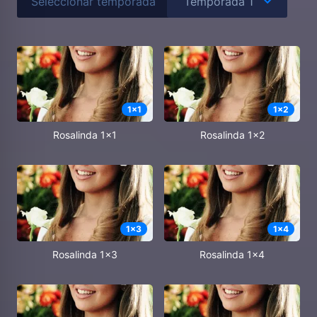
Seleccionar temporada
1
x
1
1
x
2
Rosalinda 1x1
Rosalinda 1x2
1
x
3
1
x
4
Rosalinda 1x3
Rosalinda 1x4