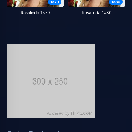
1
x
79
1
x
80
Rosalinda 1x79
Rosalinda 1x80