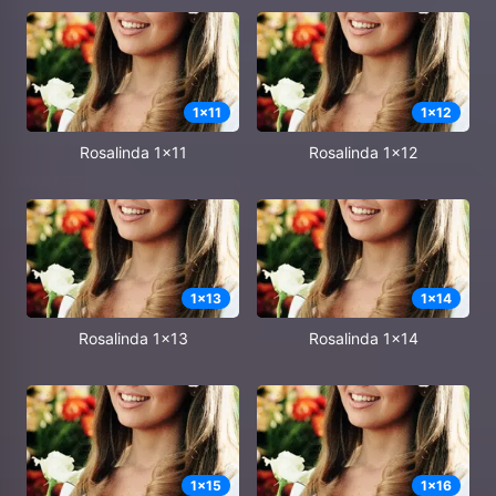
1
x
11
1
x
12
Rosalinda 1x11
Rosalinda 1x12
1
x
13
1
x
14
Rosalinda 1x13
Rosalinda 1x14
1
x
15
1
x
16