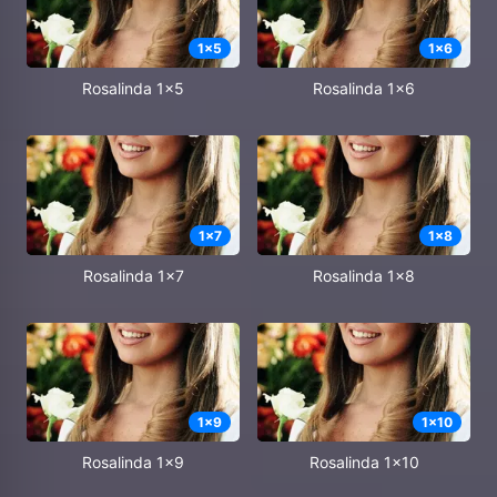
1
x
5
1
x
6
Rosalinda 1x5
Rosalinda 1x6
1
x
7
1
x
8
Rosalinda 1x7
Rosalinda 1x8
1
x
9
1
x
10
Rosalinda 1x9
Rosalinda 1x10