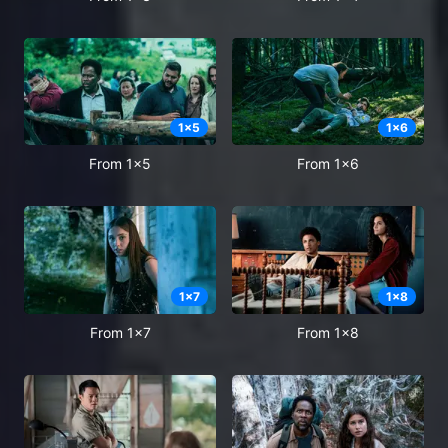
1
x
5
1
x
6
From 1x5
From 1x6
1
x
7
1
x
8
From 1x7
From 1x8