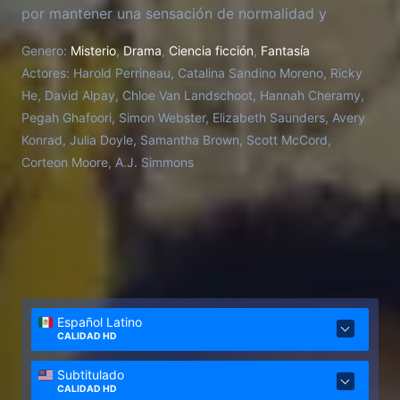
por mantener una sensación de normalidad y
buscan una salida, también deben sobrevivir a las
Genero:
Misterio
,
Drama
,
Ciencia ficción
,
Fantasía
amenazas del bosque circundante, incluidas las
Actores:
Harold Perrineau, Catalina Sandino Moreno, Ricky
aterradoras criaturas que salen cuando se pone el
He, David Alpay, Chloe Van Landschoot, Hannah Cheramy,
sol.
Pegah Ghafoori, Simon Webster, Elizabeth Saunders, Avery
Konrad, Julia Doyle, Samantha Brown, Scott McCord,
Corteon Moore, A.J. Simmons
Español Latino
CALIDAD HD
Subtitulado
CALIDAD HD