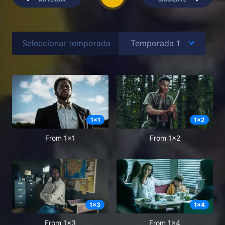
Seleccionar temporada
1
x
1
1
x
2
From 1x1
From 1x2
1
x
3
1
x
4
From 1x3
From 1x4