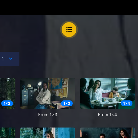
1
x
2
1
x
3
1
x
4
From 1x3
From 1x4