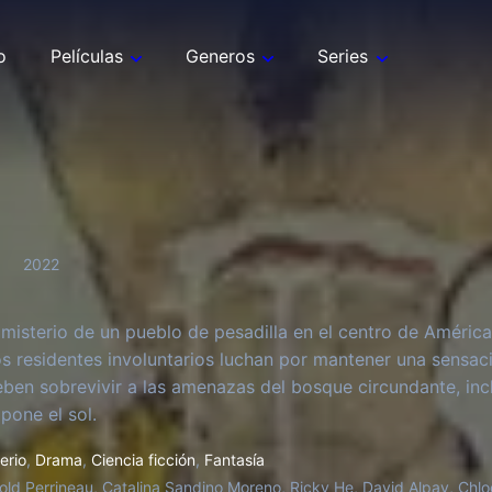
o
Películas
Generos
Series
2022
 misterio de un pueblo de pesadilla en el centro de América
os residentes involuntarios luchan por mantener una sensac
ben sobrevivir a las amenazas del bosque circundante, incl
pone el sol.
erio
,
Drama
,
Ciencia ficción
,
Fantasía
old Perrineau, Catalina Sandino Moreno, Ricky He, David Alpay, C