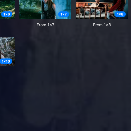
1
x
6
1
x
7
1
x
8
From 1x7
From 1x8
1
x
10