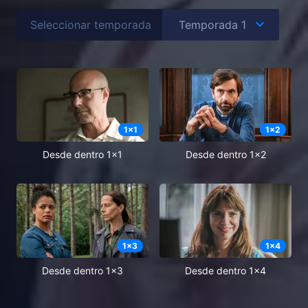
Seleccionar temporada
1
x
1
1
x
2
Desde dentro 1x1
Desde dentro 1x2
1
x
3
1
x
4
Desde dentro 1x3
Desde dentro 1x4