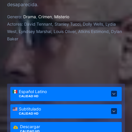
desaparecida.
Genero:
Drama
,
Crimen
,
Misterio
Actores:
David Tennant, Stanley Tucci, Dolly Wells, Lydia
West, Lyndsey Marshal, Louis Oliver, Atkins Estimond, Dylan
Baker
Español Latino
CALIDAD HD
Subtitulado
CALIDAD HD
Descargar
CALIDAD HD