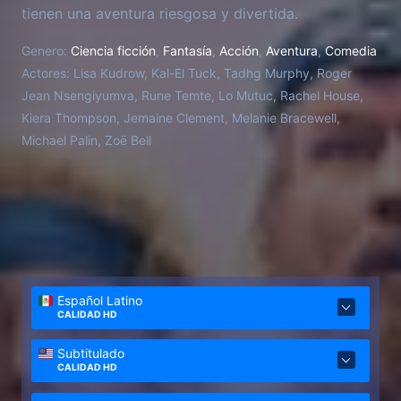
tienen una aventura riesgosa y divertida.
Genero:
Ciencia ficción
,
Fantasía
,
Acción
,
Aventura
,
Comedia
Actores:
Lisa Kudrow, Kal-El Tuck, Tadhg Murphy, Roger
Jean Nsengiyumva, Rune Temte, Lo Mutuc, Rachel House,
Kiera Thompson, Jemaine Clement, Melanie Bracewell,
Michael Palin, Zoë Bell
Español Latino
CALIDAD HD
Subtitulado
CALIDAD HD