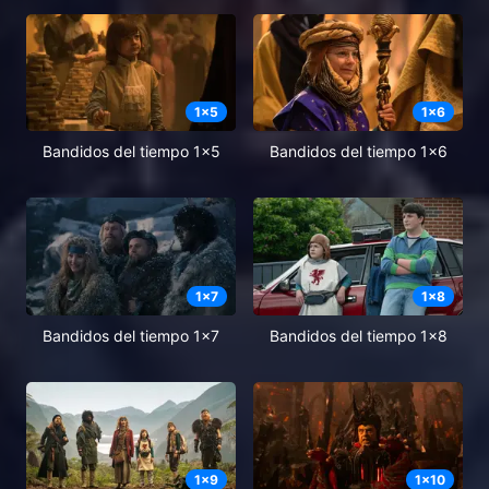
1
x
5
1
x
6
Bandidos del tiempo 1x5
Bandidos del tiempo 1x6
1
x
7
1
x
8
Bandidos del tiempo 1x7
Bandidos del tiempo 1x8
1
x
9
1
x
10