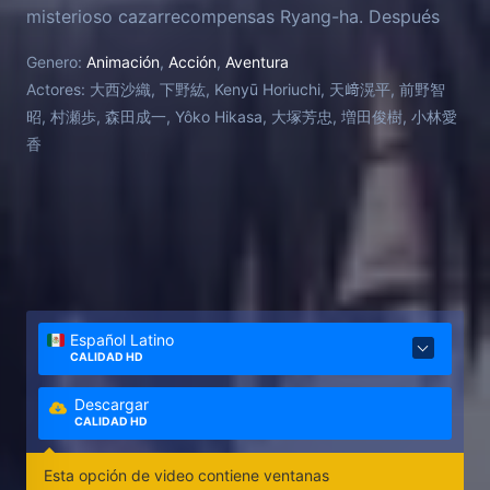
misterioso cazarrecompensas Ryang-ha. Después
de demostrar la abrumadora diferencia en sus
Genero:
Animación
,
Acción
,
Aventura
habilidades y de pensar que este será su fin, la única
Actores:
大西沙織, 下野紘, Kenyū Horiuchi, 天﨑滉平, 前野智
exigencia de Ryang-ha es intercambiar su
昭, 村瀬歩, 森田成一, Yôko Hikasa, 大塚芳忠, 増田俊樹, 小林愛
información de contacto. Desde entonces, los días
香
de Ryang-ha acechándola han comenzado. ¡Una
historia de tensión y acción de una pareja que tiene
amor por matar.
Español Latino
CALIDAD HD
Descargar
CALIDAD HD
Esta opción de video contiene ventanas