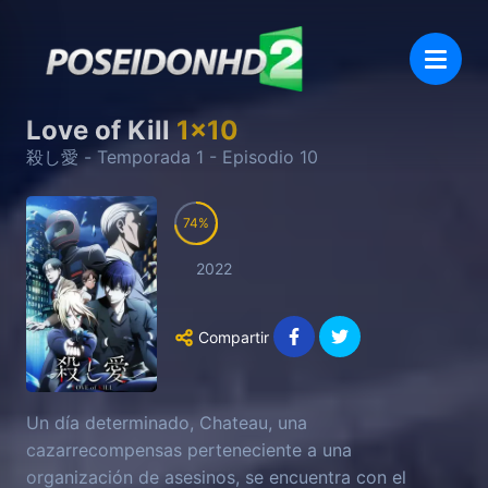
Love of Kill
1
x
10
殺し愛
- Temporada
1
- Episodio
10
74
2022
Compartir
Un día determinado, Chateau, una
cazarrecompensas perteneciente a una
organización de asesinos, se encuentra con el