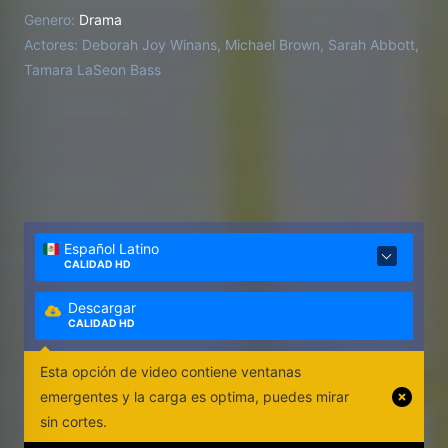
huyeron de su último hogar de acogida.
Genero:
Drama
Actores:
Deborah Joy Winans, Michael Brown, Sarah Abbott,
Tamara LaSeon Bass
Español Latino
CALIDAD HD
Descargar
CALIDAD HD
Esta opción de video contiene ventanas
emergentes y la carga es optima, puedes mirar
sin cortes.