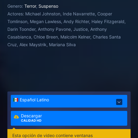
deseos tienen un precio oscuro y siniestro.
Genero:
Terror
,
Suspenso
Actores:
Michael Johnston, Inde Navarrette, Cooper
Tomlinson, Megan Lawless, Andy Richter, Haley Fitzgerald,
Darin Toonder, Anthony Pavone, Justice, Anthony
Casabianca, Chloe Breen, Malcolm Kelner, Charles Santa
Cruz, Alex Maystrik, Mariana Silva
Español Latino
Descargar
CALIDAD HD
Esta opción de video contiene ventanas