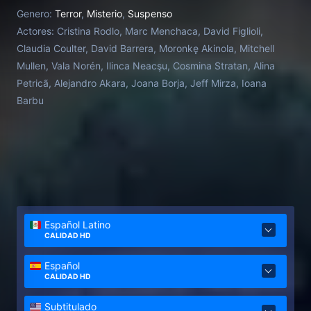
Genero:
Terror
,
Misterio
,
Suspenso
Actores:
Cristina Rodlo, Marc Menchaca, David Figlioli,
Claudia Coulter, David Barrera, Moronkę Akinola, Mitchell
Mullen, Vala Norén, Ilinca Neacşu, Cosmina Stratan, Alina
Petricã, Alejandro Akara, Joana Borja, Jeff Mirza, Ioana
Barbu
Español Latino
CALIDAD HD
Español
CALIDAD HD
Subtitulado