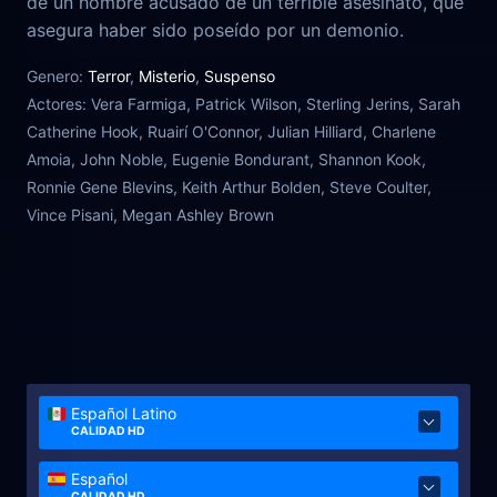
de un hombre acusado de un terrible asesinato, que
asegura haber sido poseído por un demonio.
Genero:
Terror
,
Misterio
,
Suspenso
Actores:
Vera Farmiga, Patrick Wilson, Sterling Jerins, Sarah
Catherine Hook, Ruairí O'Connor, Julian Hilliard, Charlene
Amoia, John Noble, Eugenie Bondurant, Shannon Kook,
Ronnie Gene Blevins, Keith Arthur Bolden, Steve Coulter,
Vince Pisani, Megan Ashley Brown
Español Latino
CALIDAD HD
Español
CALIDAD HD