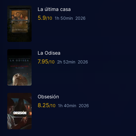
La última casa
5.9
1h 50min
2026
La Odisea
7.95
2h 52min
2026
Obsesión
8.25
1h 40min
2026