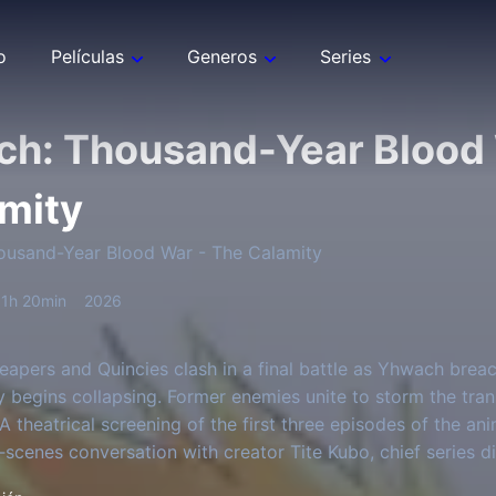
o
Películas
Generos
Series
ch: Thousand-Year Blood 
mity
ousand-Year Blood War - The Calamity
1h 20min
2026
eapers and Quincies clash in a final battle as Yhwach brea
ity begins collapsing. Former enemies unite to storm the tra
A theatrical screening of the first three episodes of the an
‑scenes conversation with creator Tite Kubo, chief series d
ikaru Murata about the production.