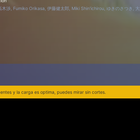
ción
 Fumiko Orikasa, 伊藤健太郎, Miki Shin'ichirou, ゆきのさつき
ntes y la carga es optima, puedes mirar sin cortes.