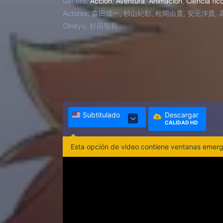
Genero:
Acción
,
Aventura
,
Animación
,
Ciencia fic
Actores:
森田成一, 杉山紀彰, 松岡由貴, 安元洋貴, 高木渉,
Okiayu, 杉田智和
Subtitulado
Descargar
CALIDAD HD
Esta opción de video contiene ventanas emerge