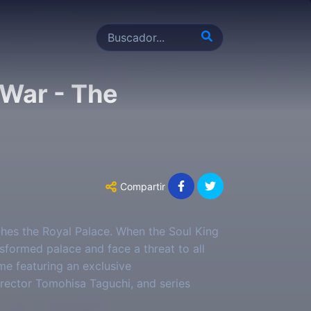
War - The
Compartir
ches the Royal Palace. When the Soul King
nsformed palace and face a threat to all
ime featuring an exclusive
irector Tomohisa Taguchi, and series