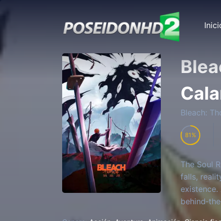
Inici
Blea
Cala
Bleach: Th
81
The Soul R
falls, real
existence. 
behind‑the
director H