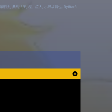
, 大塚明夫, 桑島法子, 樫井笙人, 小野坂昌也, Ryōtarō