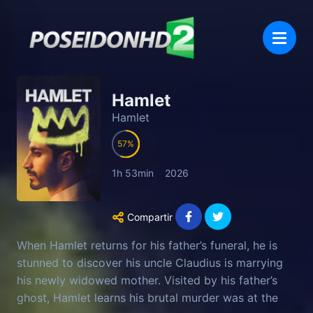
Hamlet
Hamlet
57
1h 53min
2026
Compartir
When Hamlet returns for his father’s funeral, he is
stunned to discover his uncle Claudius is marrying
his newly widowed mother. Visited by his father’s
ghost, Hamlet learns his brutal murder was at the