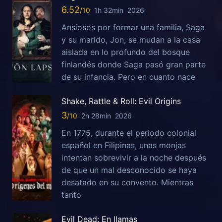
6.52
1h 32min
2026
Ansiosos por formar una familia, Saga
y su marido, Jon, se mudan a la casa
aislada en lo profundo del bosque
finlandés donde Saga pasó gran parte
de su infancia. Pero en cuanto nace
Shake, Rattle & Roll: Evil Origins
3
2h 28min
2026
En 1775, durante el periodo colonial
español en Filipinas, unas monjas
intentan sobrevivir a la noche después
de que un mal desconocido se haya
desatado en su convento. Mientras
tanto
Evil Dead: En llamas