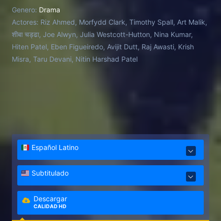
hands of Claudius - and spirals into a quest for
Genero:
Drama
vengeance that exposes the rot at the heart of the
Actores:
Riz Ahmed, Morfydd Clark, Timothy Spall, Art Malik,
family’s empire and threatens his own sanity.
शीबा चड्ढा, Joe Alwyn, Julia Westcott-Hutton, Nina Kumar,
Hiten Patel, Eben Figueiredo, Avijit Dutt, Raj Awasti, Krish
Misra, Taru Devani, Nitin Harshad Patel
Español Latino
Subtitulado
Descargar
CALIDAD HD