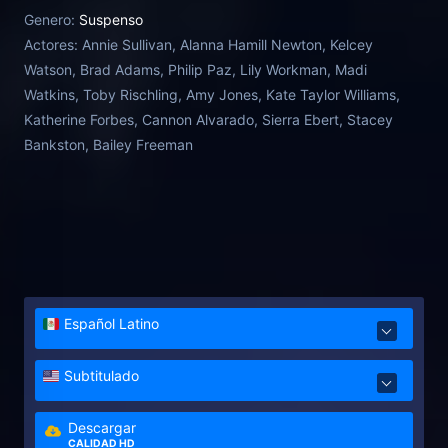
that reveals a horrifying truth about her unborn
Genero:
Suspenso
child.
Actores:
Annie Sullivan, Alanna Hamill Newton, Kelcey
Watson, Brad Adams, Philip Paz, Lily Workman, Madi
Watkins, Toby Rischling, Amy Jones, Kate Taylor Williams,
Katherine Forbes, Cannon Alvarado, Sierra Ebert, Stacey
Bankston, Bailey Freeman
Español Latino
Subtitulado
Descargar
CALIDAD HD