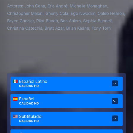
Actores:
John Cena, Eric André, Michelle Monaghan,
Christopher Meloni, Sherry Cola, Ego Nwodim, Caleb Hearon,
Bryce Gheisar, Pilot Bunch, Ben Ahlers, Sophia Bunnell,
Christina Catechis, Brett Azar, Brian Keane, Tony Torn
Español Latino
CALIDAD HD
Español
CALIDAD HD
Subtitulado
CALIDAD HD