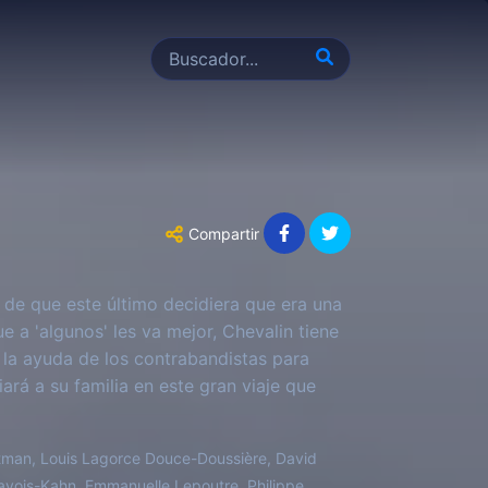
Compartir
 de que este último decidiera que era una
e a 'algunos' les va mejor, Chevalin tiene
e la ayuda de los contrabandistas para
ará a su familia en este gran viaje que
tman, Louis Lagorce Douce-Doussière, David
 Gavois-Kahn, Emmanuelle Lepoutre, Philippe