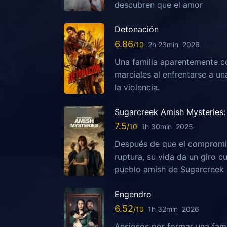
descubren que el amor
Detonación
6.86
2h 23min
2026
Una familia aparentemente c
marciales al enfrentarse a u
la violencia.
Sugarcreek Amish Mysteries: 
7.5
1h 30min
2025
Después de que el compromis
ruptura, su vida da un giro c
pueblo amish de Sugarcreek
Engendro
6.52
1h 32min
2026
Ansiosos por formar una fami