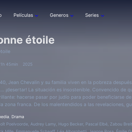
o
Películas
Generos
Series
onne étoile
toile
1h 45min
2025
940, Jean Chevalin y su familia viven en la pobreza después
… ¡desertar! La situación es insostenible. Convencido de qu
rillante: hacerse pasar por judío para poder beneficiarse d
la zona franca. De los malentendidos a las revelaciones, gui
á sus prejuicios uno a uno...
edia
,
Drama
oît Poelvoorde, Audrey Lamy, Hugo Becker, Pascal Elbé, Zabou Brei
ick Mille, Emmanuelle Schaaff, Léa Alborghetti, Jeanne Rosa, Émilie