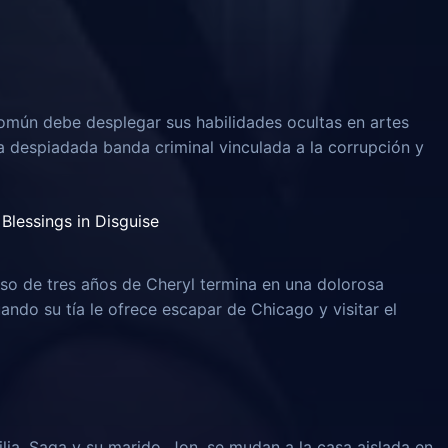
omún debe desplegar sus habilidades ocultas en artes
na despiadada banda criminal vinculada a la corrupción y
Blessings in Disguise
o de tres años de Cheryl termina en una dolorosa
uando su tía le ofrece escapar de Chicago y visitar el
lia, Saga y su marido, Jon, se mudan a la casa aislada en