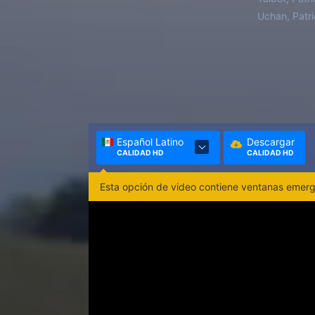
Uchan, Patri
Español Latino
Descargar
CALIDAD HD
CALIDAD HD
Esta opción de video contiene ventanas emerge