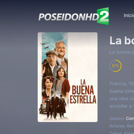
Inici
La b
La bonne é
57
Francia, 1
buena idea
una idea b
acceder a 
deconstruir
Genero:
Com
Actores:
Ben
Talbot, Patr