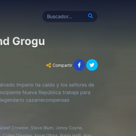
nd Grogu
Compartir
malvado Imperio ha caído y los señores de
 incipiente Nueva República trabaja para
el legendario cazarrecompensas
Lateef Crowder, Steve Blum, Jonny Coyne,
ullen Douglas, Nigel Gibbs, Bahia Haifi, Ajay