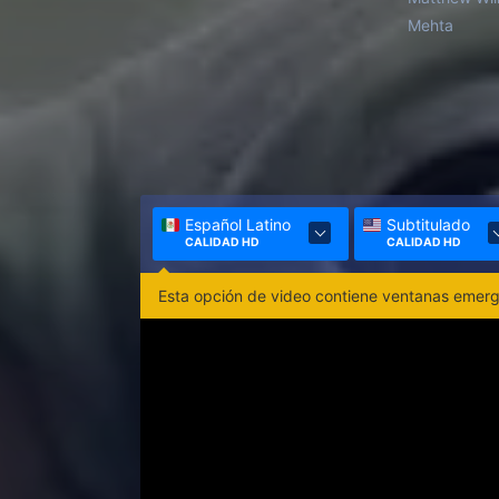
Mehta
Español Latino
Subtitulado
CALIDAD HD
CALIDAD HD
Esta opción de video contiene ventanas emerge