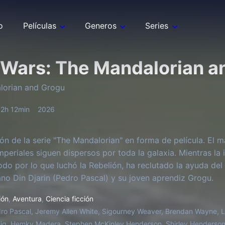
o
Películas
Generos
Series
 Wars: The Mandalorian a
lorian and Grogu
2h 12min
2026
ón de la serie "The Mandalorian" en forma de película. El 
imperiales siguen dispersos por toda la galaxia. Mientras la
odo por lo que luchó la Rebelión, ha reclutado la ayuda d
no Din Djarin (Pedro Pascal) y su joven aprendiz Grogu.
ión
,
Aventura
,
Ciencia ficción
ro Pascal, Jeremy Allen White, Sigourney Weaver, Brendan Wayne, 
ig, Hemky Madera, Stephen McKinley Henderson, Shirley Henderson, C