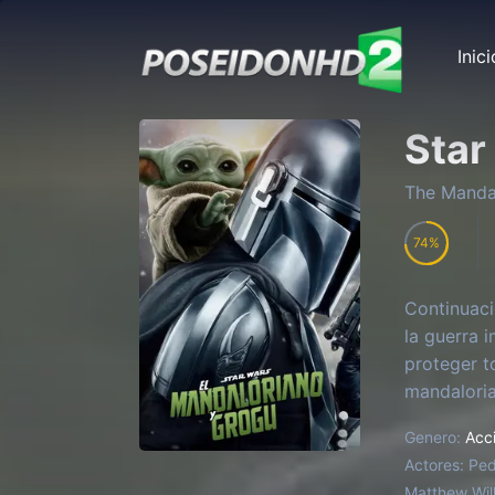
Inici
Star
The Manda
74
Continuaci
la guerra 
proteger t
mandaloria
Genero:
Acc
Actores:
Ped
Matthew Will