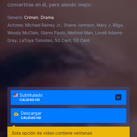
convertirse en él, pero siendo mejor.
Genero:
Crimen
,
Drama
Actores:
Michael Rainey Jr., Shane Johnson, Mary J. Blige,
Woody McClain, Gianni Paolo, Method Man, Lovell Adams-
Gray, LaToya Tonodeo, 50 Cent, 50 Cent
Subtitulado
CALIDAD HD
Descargar
CALIDAD HD
Esta opción de video contiene ventanas