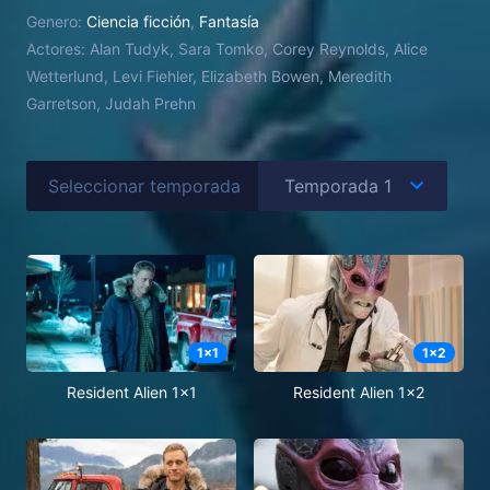
cuando se ve obligado a resolver un asesinato local
Genero:
Ciencia ficción
,
Fantasía
y se da cuenta de que debe asimilarse a su nuevo
Actores:
Alan Tudyk, Sara Tomko, Corey Reynolds, Alice
mundo.
Wetterlund, Levi Fiehler, Elizabeth Bowen, Meredith
Garretson, Judah Prehn
Seleccionar temporada
1
x
1
1
x
2
Resident Alien 1x1
Resident Alien 1x2